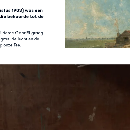
gustus 1903) was een
 die behoorde tot de
hilderde Gabriël graag
 gras, de lucht en de
op onze Tee.