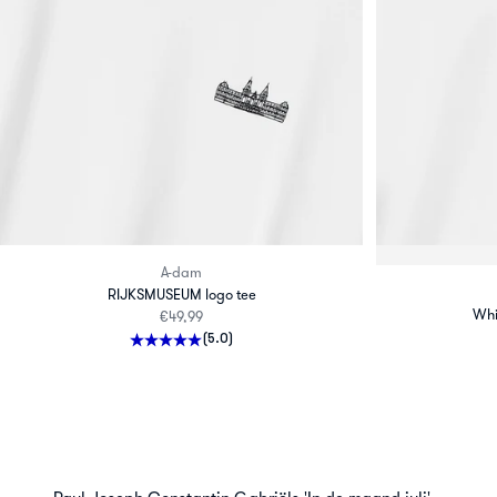
A-dam
RIJKSMUSEUM logo tee
Whi
Aanbiedingsprijs
€49,99
(5.0)