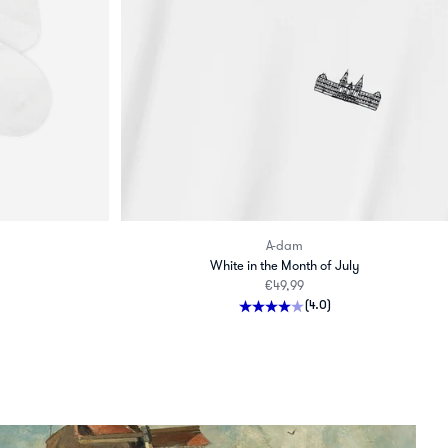
A-dam
White in the Month of July
rijs
Aanbiedingsprijs
€49,99
(4.0)