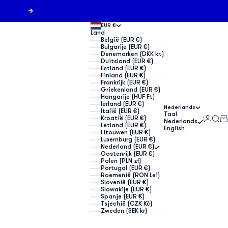
Volgende
EUR €
Land
België (EUR €)
Bulgarije (EUR €)
Denemarken (DKK kr.)
Duitsland (EUR €)
Estland (EUR €)
Finland (EUR €)
Frankrijk (EUR €)
Griekenland (EUR €)
Hongarije (HUF Ft)
Ierland (EUR €)
Nederlands
Italië (EUR €)
Taal
Inlogg
Zoek
Wi
Kroatië (EUR €)
Nederlands
Letland (EUR €)
English
Litouwen (EUR €)
Luxemburg (EUR €)
Nederland (EUR €)
Oostenrijk (EUR €)
Polen (PLN zł)
Portugal (EUR €)
Roemenië (RON Lei)
Slovenië (EUR €)
Slowakije (EUR €)
Spanje (EUR €)
Tsjechië (CZK Kč)
Zweden (SEK kr)