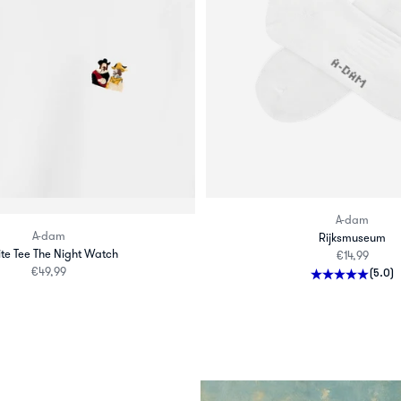
A-dam
A-dam
Rijksmuseum
te Tee The Night Watch
Aanbiedingsp
€14,99
Aanbiedingsprijs
€49,99
(5.0)