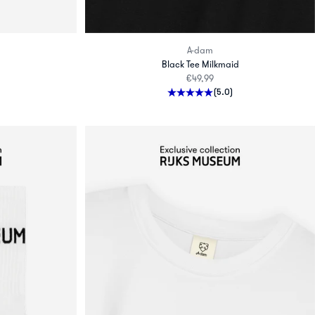
A-dam
Black Tee Milkmaid
rijs
Aanbiedingsprijs
€49,99
(5.0)