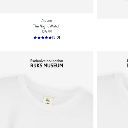
A-dam
The Night Watch
Aanbiedingsprijs
€14,99
(5.0)