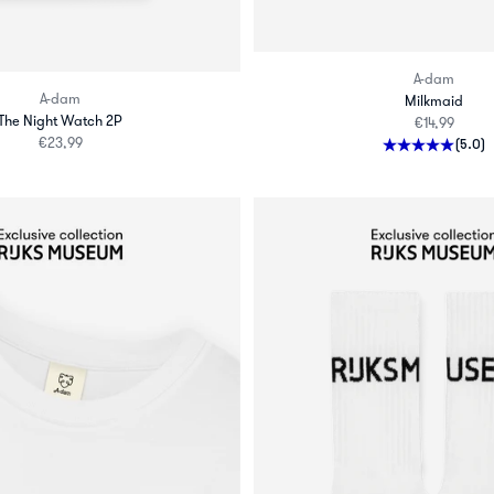
A-dam
A-dam
Milkmaid
The Night Watch 2P
Aanbiedingsp
€14,99
Aanbiedingsprijs
€23,99
(5.0)